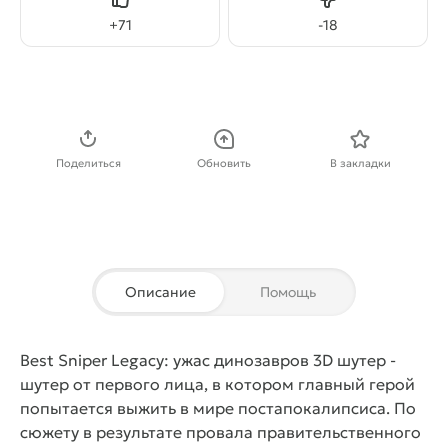
Нравится
Не нравится
+
71
-
18
Скачать APK
Поделиться
Обновить
В закладки
Описание
Помощь
Best Sniper Legacy: ужас динозавров 3D шутер
-
шутер от первого лица, в котором главный герой
попытается выжить в мире постапокалипсиса. По
сюжету в результате провала правительственного