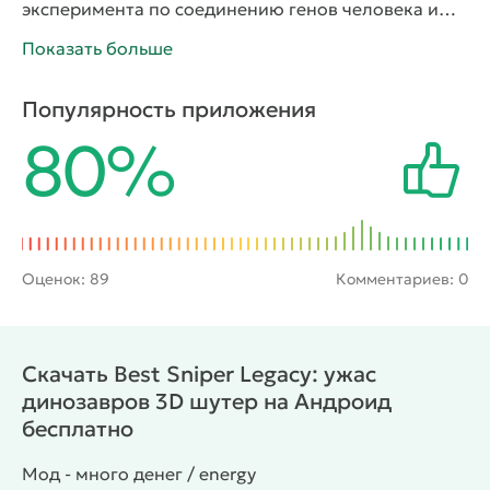
эксперимента по соединению генов человека и
динозавра на волю вырвалось множество
Показать больше
генномодифицированных доисторических
ящеров. Также на свободе оказалось большое
Популярность приложения
количество людей, превратившихся в зомби. В
80%
такой ситуации протагонист может надеяться
только на себя и свою точную снайперскую
винтовку. В процессе игры ему необходимо будет
устранять опасных тварей, апгрейдить оружие и
приобретать новые, более мощные винтовки.
Оценок:
89
Комментариев: 0
Скачать Best Sniper Legacy: ужас
динозавров 3D шутер на Андроид
бесплатно
Мод - много денег / energy