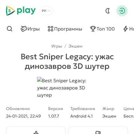
5play
Выбрать язык
Авто
Игры
Программы
Топ 100
Н
Найти
Игры
/
Экшен
Best Sniper Legacy: ужас
динозавров 3D шутер
Обновлено
Версия
Требования
Жанр
Цен
24-01-2021, 22:49
1.07.7
Android 4.1
Экшен
Бесп