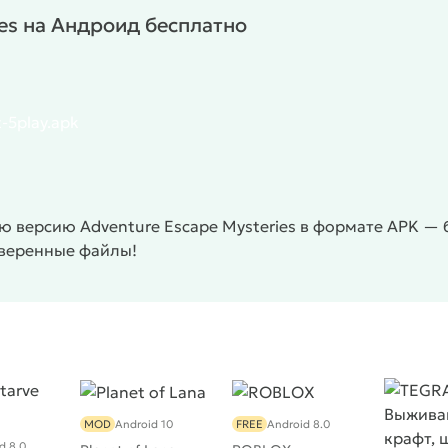
ies на Андроид бесплатно
-5play.apk
 версию Adventure Escape Mysteries в формате APK — б
оверенные файлы!
MOD
Android 10
FREE
Android 8.0
d 8.0