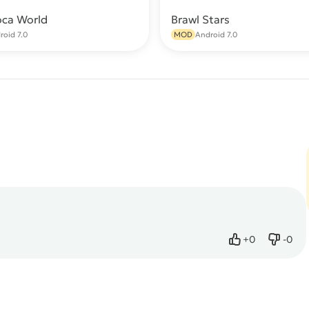
oca World
Brawl Stars
Скачать
С
roid 7.0
MOD
Android 7.0
+
0
-
0
Нравится
Не нр