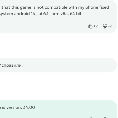
g that this game is not compatible with my phone fixed
ystem android 14 , ui 6.1 , arm v8a, 64 bit
+
2
-
2
Нравится
Не нр
Исправили.
 is version: 34.00