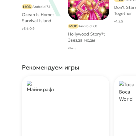
MOD
Android 7.1
Don't Star
Together
Ocean Is Home:
Survival Island
v1.2.5
MOD
Android 7.0
v3.6.0.9
Hollywood Story®:
Звезда моды
v14.5
Рекомендуем игры