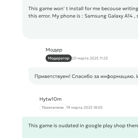
This game won' t install for me becouse writin
this error. My phone is : Samsung Galaxy A14 , s
Модер
Модератор
20 марта 2025 11:23
Приветствуем! Спасибо за информацию. 
Hytw10m
Посетители
19 марта 2025 18:05
This game is oudated in google play shop there