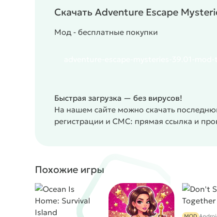
Скачать Adventure Escape Myster
Мод - бесплатные покупки
adventure-escape-mysteries-39.01-mod-t
Быстрая загрузка — без вирусов!
На нашем сайте можно скачать последнюю
регистрации и СМС: прямая ссылка и пр
Похожие игры
MOD
Androi