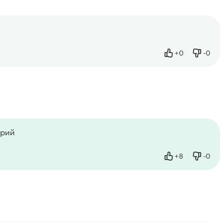
+
0
-
0
Нравится
Не нр
орий
+
8
-
0
Нравится
Не нр