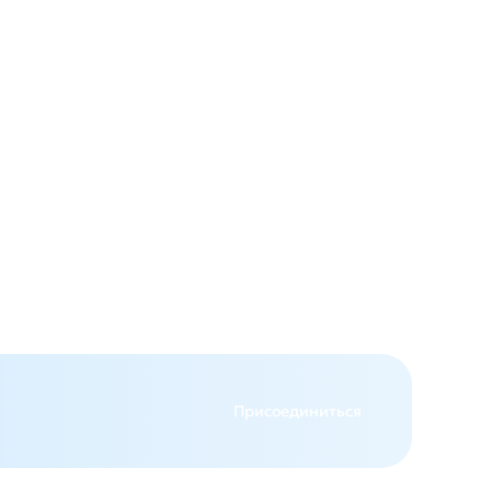
авится
авится
Присоединиться