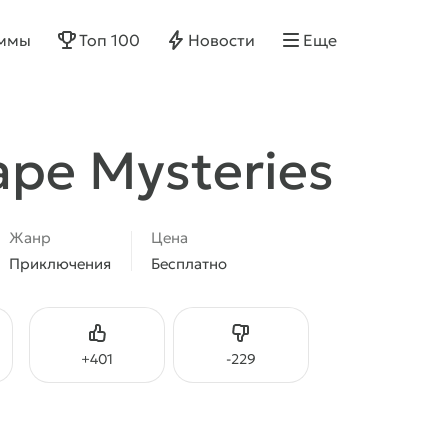
ммы
Топ 100
Новости
Еще
ape Mysteries
Жанр
Цена
Приключения
Бесплатно
Нравится
Не нравится
+
401
-
229