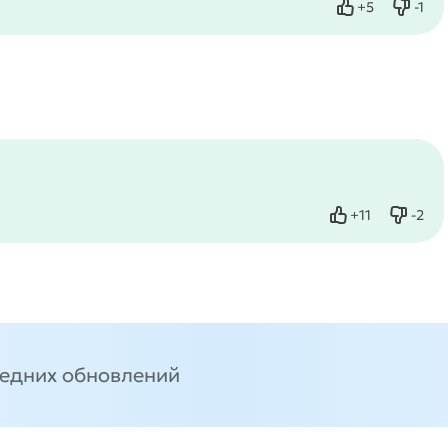
+
5
-
1
Нравится
Не нр
+
11
-
2
Нравится
Не нр
ледних обновлений