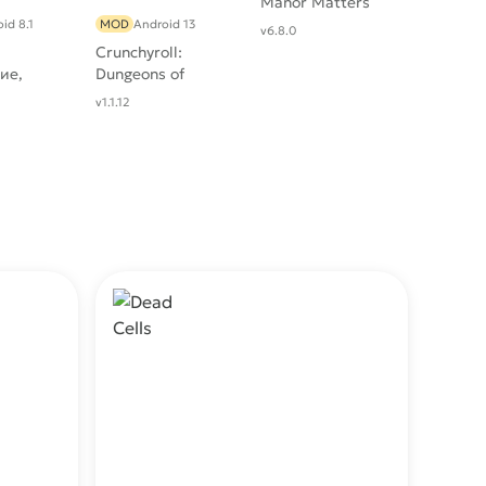
Manor Matters
id 8.1
MOD
Android 13
v6.8.0
Crunchyroll:
ие,
Dungeons of
утер
Hinterberg
v1.1.12