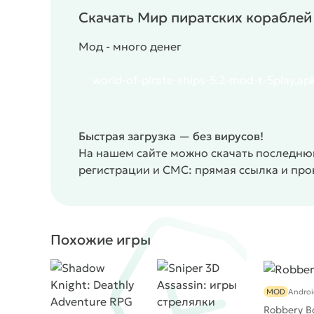
Скачать Мир пиратских кораблей
Мод - много денег
world-of-pirate-ships-5.2-mod-t-5play.ap
Быстрая загрузка — без вирусов!
На нашем сайте можно скачать последню
регистрации и СМС: прямая ссылка и пр
Похожие игры
MOD
Androi
Robbery B