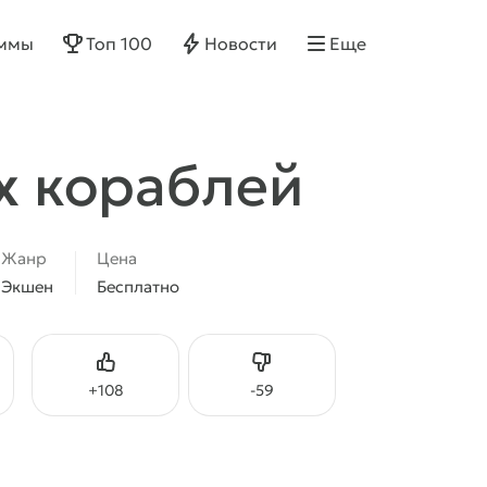
ммы
Топ 100
Новости
Еще
х кораблей
Жанр
Цена
Экшен
Бесплатно
Нравится
Не нравится
+
108
-
59