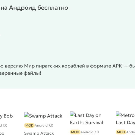
 на Андроид бесплатно
k
ю версию Мир пиратских кораблей в формате APK — быс
оверенные файлы!
d 7.0
MOD
Android 7.0
MOD
Android 7.0
MOD
Andro
ob
Swamp Attack