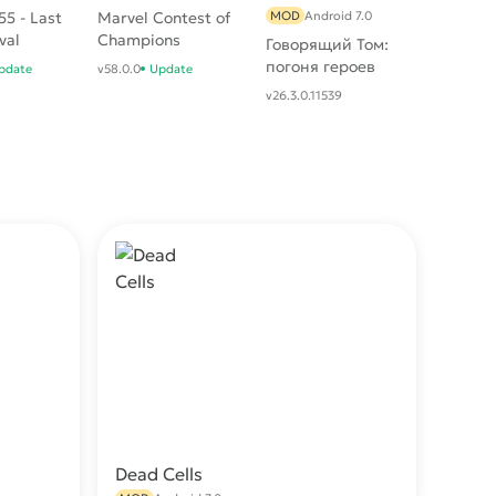
5 - Last
Marvel Contest of
MOD
Android 7.0
val
Champions
Говорящий Том:
погоня героев
pdate
v58.0.0
Update
v26.3.0.11539
Dead Cells
качать
Скачать