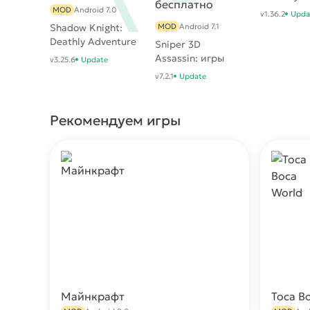
MOD
Android 7.0
v1.36.2
Upda
Shadow Knight:
MOD
Android 7.1
Deathly Adventure
Sniper 3D
RPG
Assassin: игры
v3.25.6
Update
стрелялки
v7.2.1
Update
бесплатно
Рекомендуем игры
Майнкрафт
Toca B
Скачать