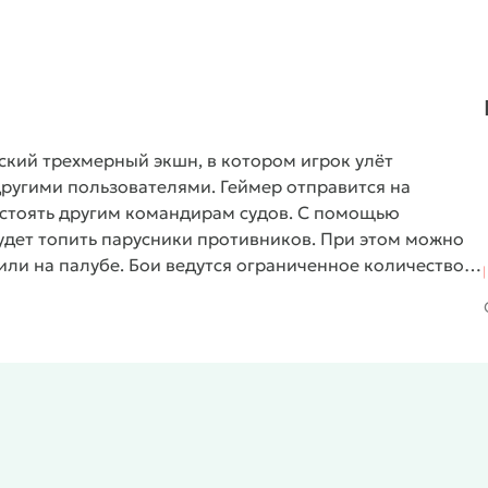
ский трехмерный экшн, в котором игрок улёт
другими пользователями. Геймер отправится на
остоять другим командирам судов. С помощью
дет топить парусники противников. При этом можно
или на палубе. Бои ведутся ограниченное количество
принесет в копилку золото, которое модно потратить
имеющегося.