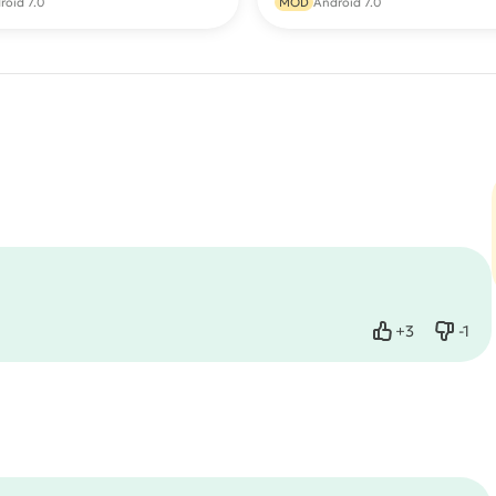
roid 7.0
MOD
Android 7.0
+
3
-
1
Нравится
Не нр