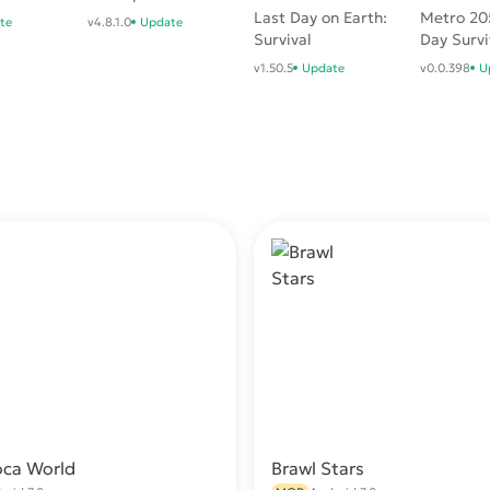
Last Day on Earth:
Metro 205
te
v4.8.1.0
Update
Survival
Day Survi
v1.50.5
Update
v0.0.398
U
oca World
Brawl Stars
Скачать
С