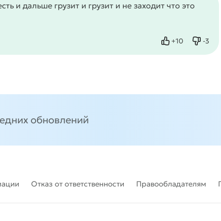
ть и дальше грузит и грузит и не заходит что это
+
10
-
3
Нравится
Не нр
ледних обновлений
мации
Отказ от ответственности
Правообладателям