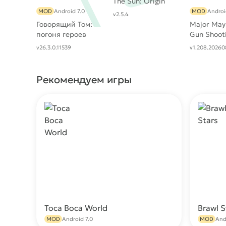
The Sun: Origin
MOD
Android 7.0
MOD
Androi
v2.5.4
Говорящий Том:
Major May
погоня героев
Gun Shoot
Action
v26.3.0.11539
v1.208.20260
Рекомендуем игры
Toca Boca World
Brawl S
Скачать
MOD
Android 7.0
MOD
And