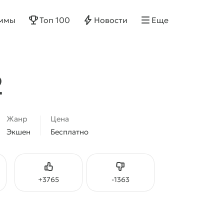
ммы
Топ 100
Новости
Еще
2
Жанр
Цена
Экшен
Бесплатно
Нравится
Не нравится
+
3765
-
1363