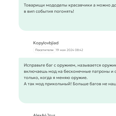
Товарищи мододелы красавчики а можно доб
в вип события погонять!
Kopylovbjiad
Посетители
19 мая 2024 08:42
Исправьте баг с оружием, называется оружие 
включаешь мод на бесконечные патроны и он
только, когда я меняю оружие.
А так мод прикольный! Больше багов не наш
AlexA42rus