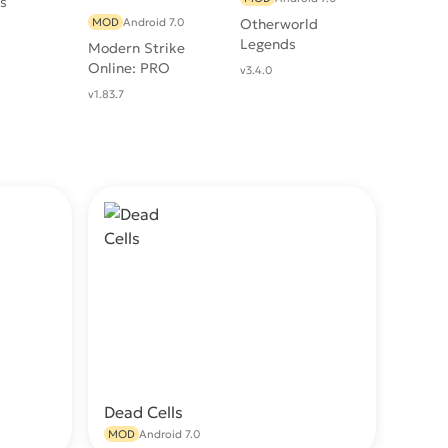
s
MOD
Android 7.0
Otherworld
Legends
Modern Strike
Online: PRO
v3.4.0
Шутер
v1.83.7
Dead Cells
качать
Скачать
MOD
Android 7.0