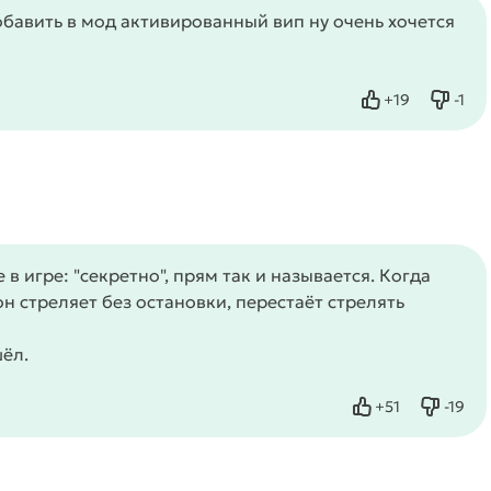
авить в мод активированный вип ну очень хочется
+
19
-
1
Нравится
Не нр
в игре: "секретно", прям так и называется. Когда
 стреляет без остановки, перестаёт стрелять
ёл.
+
51
-
19
Нравится
Не нр