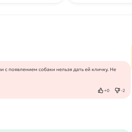
и с появлением собаки нельзя дать ей кличку. Не
+
0
-
2
Нравится
Не нр