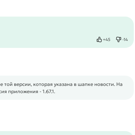
+
45
-
14
Нравится
Не нр
 той версии, которая указана в шапке новости. На
я приложения - 1.67.1.