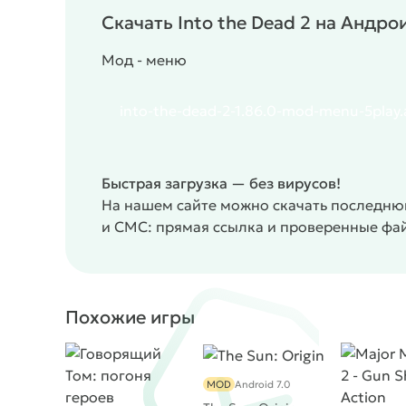
Скачать Into the Dead 2 на Андро
Мод - меню
into-the-dead-2-1.86.0-mod-menu-5play
Быстрая загрузка — без вирусов!
На нашем сайте можно скачать последнюю
и СМС: прямая ссылка и проверенные фа
Похожие игры
MOD
Android 7.0