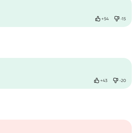
+
54
-
15
Нравится
Не нр
+
43
-
20
Нравится
Не нра