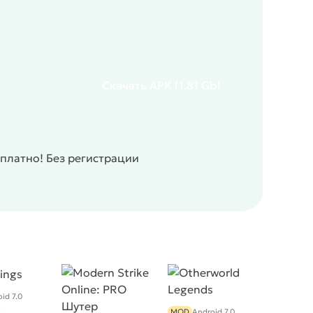
Скачать
APK
(1.81 Gb)
платно! Без регистрации
id 7.0
MOD
Android 7.0