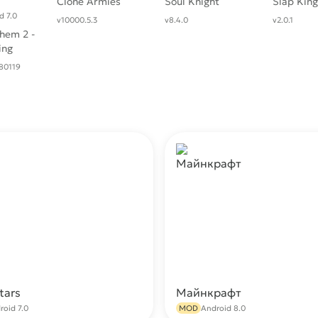
Clone Armies
Soul Knight
Slap King
d 7.0
v10000.5.3
v8.4.0
v2.0.1
hem 2 -
ing
80119
tars
Майнкрафт
Скачать
С
roid 7.0
MOD
Android 8.0