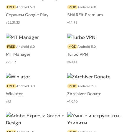
FREE
Android 6.0
MOD
Android 6.0
Сервисы Google Play
SHAREit Premium
v25.31.33
v1.1.98
FREE
Android 6.0
MOD
Android 5.0
MT Manager
Turbo VPN
v2.18.3
v4.1.1.1
FREE
Android 8.0
MOD
Android 7.0
Winlator
ZArchiver Donate
v7.1
v1.0.10