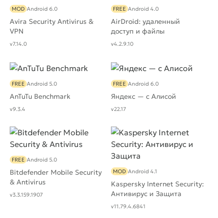
MOD
Android 6.0
FREE
Android 4.0
Avira Security Antivirus &
AirDroid: удаленный
VPN
доступ и файлы
v7.14.0
v4.2.9.10
FREE
Android 5.0
FREE
Android 6.0
AnTuTu Benchmark
Яндекс — с Алисой
v9.3.4
v22.17
FREE
Android 5.0
Bitdefender Mobile Security
MOD
Android 4.1
& Antivirus
Kaspersky Internet Security:
Антивирус и Защита
v3.3.159.1907
v11.79.4.6841