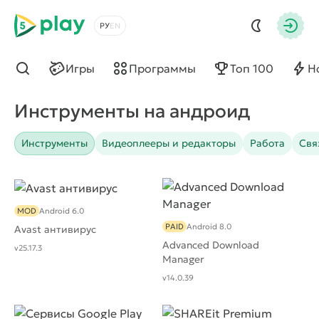
5play
Выбрать язык
Авто
Игры
Программы
Топ 100
Н
Найти
Инструменты на андроид
Инструменты
Видеоплееры и редакторы
Работа
Свя
MOD
Android 6.0
PAID
Android 8.0
Avast антивирус
Advanced Download
v25.17.3
Manager
v14.0.39