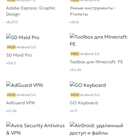
MOD
Android 7.0
MOD
Android 4.4
Adobe Express: Graphic
Умные инструменты -
Design
Утилиты
v8.27.0
v20.8
MOD
Android 5.0
FREE
Android 5.0
SD Maid Pro
Toolbox для Minecraft: PE
v5.6.2
v5.4.54
MOD
Android 5.0
MOD
Android 5.0
AdGuard VPN
GO Keyboard
v2.1.54
v4.11