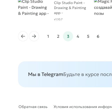
Clip Studio Paint -
Drawing & Painting
app -
v1.10.7
←
→
1
2
3
4
5
6
Мы в Telegram
Будьте в курсе пос
Обратная связь
Условия использования инфор