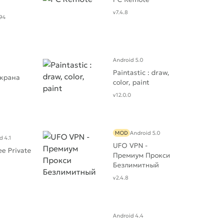
v7.4.8
94
Android 5.0
Paintastic : draw,
экрана
color, paint
v12.0.0
MOD
Android 5.0
d 4.1
UFO VPN -
ee Private
Премиум Прокси
Безлимитный
v2.4.8
Android 4.4