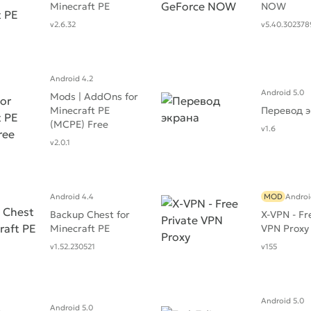
Minecraft PE
NOW
v2.6.32
v5.40.302378
Android 4.2
Android 5.0
Mods | AddOns for
Minecraft PE
Перевод 
(MCPE) Free
v1.6
v2.0.1
Android 4.4
MOD
Androi
Backup Chest for
X-VPN - Fr
Minecraft PE
VPN Proxy
v1.52.230521
v155
Android 5.0
Android 5.0