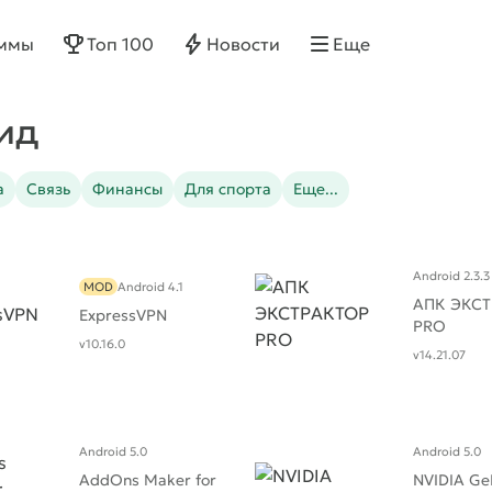
ммы
Топ 100
Новости
Еще
ид
а
Связь
Финансы
Для спорта
Еще...
Android 2.3.3
MOD
Android 4.1
АПК ЭКС
ExpressVPN
PRO
v10.16.0
v14.21.07
Android 5.0
Android 5.0
AddOns Maker for
NVIDIA Ge