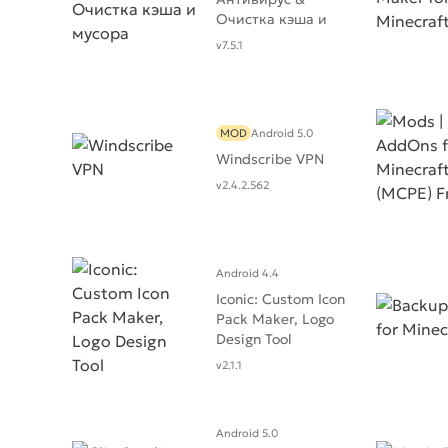
Очистка кэша и
мусора
v7.5.1
MOD
Android 5.0
Windscribe VPN
v2.4.2.562
Android 4.4
Iconic: Custom Icon
Pack Maker, Logo
Design Tool
v2.1.1
Android 5.0