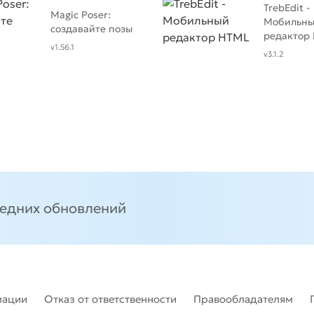
TrebEdit -
Magic Poser:
Мобильн
создавайте позы
редактор
v1.56.1
v3.1.2
ледних обновлений
мации
Отказ от ответственности
Правообладателям