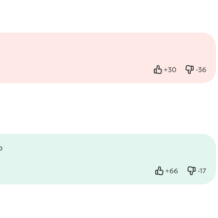
+
30
-
36
Нравится
Не нра
b
+
66
-
17
Нравится
Не нр