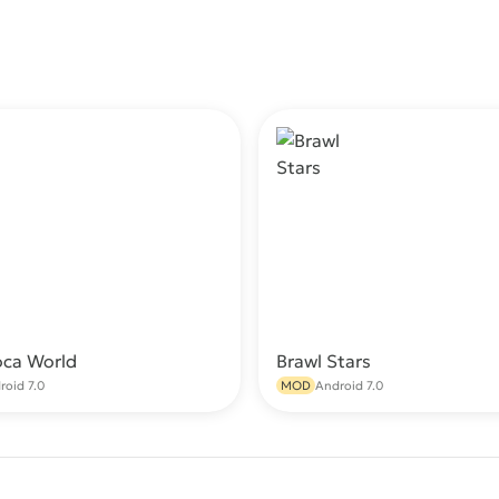
oca World
Brawl Stars
Скачать
С
roid 7.0
MOD
Android 7.0