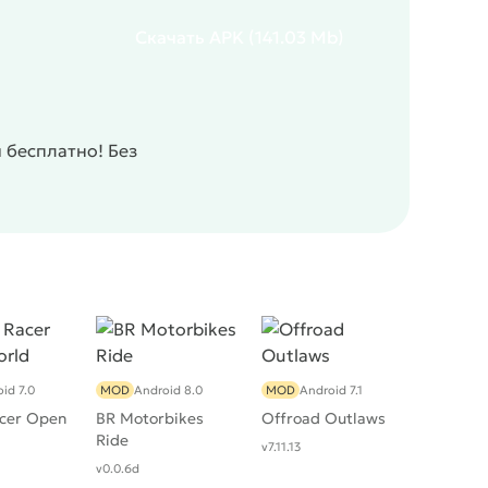
Скачать
APK
(141.03 Mb)
 бесплатно! Без
id 7.0
MOD
Android 8.0
MOD
Android 7.1
acer Open
BR Motorbikes
Offroad Outlaws
Ride
v7.11.13
v0.0.6d