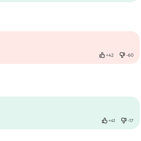
+
42
-
60
Нравится
Не нра
+
41
-
17
Нравится
Не нр