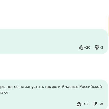
+
20
-
3
Нравится
Не нр
гры нет её не запустить так же и 9 часть в Российской
отают
+
63
-
38
Нравится
Не нра