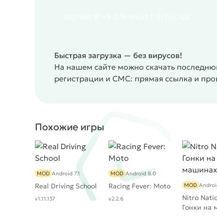
трасс, которые стали больше и прибавили раз
asphalt-8-v9.0.1e-mod-t-5play.apk
Первый – нарушение баланса одиночной кампа
без дополнительных покупок, теперь сделать 
мощными движками и гоняют ощутимо быстрее
донату, или к набиванию очков в мультиплеерн
Быстрая загрузка — без вирусов!
оптимизация. Даже на топовых устройствах п
На нашем сайте можно скачать последнюю
низкое значение FPS. Впрочем, последний не
регистрации и СМС: прямая ссылка и пр
Тем не менее,
Asphalt 8: На взлёт
получилось д
Похожие игры
MOD
Android 7.1
MOD
Android 8.0
Real Driving School
Racing Fever: Moto
MOD
Androi
Nitro Nati
v1.11.137
v2.2.6
Гонки на 