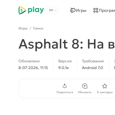
5play
Игры
Програ
Выбрать язык
Игры
/
Гонки
Asphalt 8: На 
Обновлено
Версия
Требования
8-07-2026, 11:15
9.0.1e
Android 7.0
Скачать APK
Поделиться
Обновить
В закладки