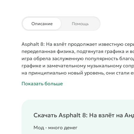
Описание
Помощь
Asphalt 8: На взлёт
продолжает известную сери
переделанная физика, подтянутая графика и в
игра обрела заслуженную популярность благо
графике и замечательному музыкальному сопр
на принципиально новый уровень, они стали е
них позже.
Теперь в приложении появились ра
Показать больше
возможностью исполнять трюки в полете. Так,
результате чего машина будет вертеться в во
бочку.
Как видите, в
Asphalt 8: На взлёт
разрабо
претерпело изменений, как и раньше, вы впра
Скачать Asphalt 8: На взлёт на А
некоторые другие варианты контроля.
Автомоб
самые распространенные гоночные машины. Иг
Мод - много денег
передвижения могут разбиться. На основе дев