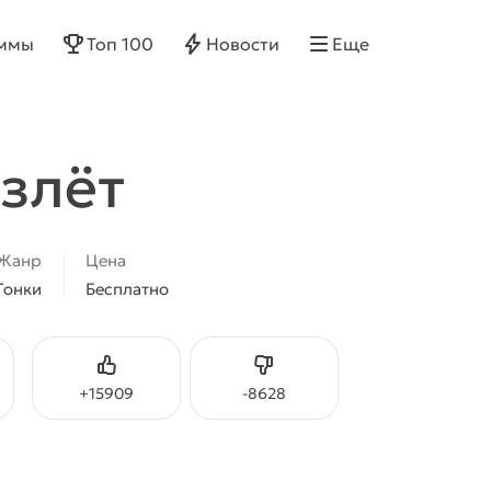
ммы
Топ 100
Новости
Еще
взлёт
Жанр
Цена
Гонки
Бесплатно
Нравится
Не нравится
+
15909
-
8628