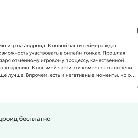
ю игр на андроид. В новой части геймера ждет
озможность участвовать в онлайн-гонках. Прошлая
даря отменному игровому процессу, качественной
овождению. В восьмой части эти компоненты вывели
ще лучше. Впрочем, есть и негативные моменты, но о
зные трамплины, что обеспечивает гонщика
 перед взлетом можно начать разворачиваться, в
здухе. На закривленных трамплинах автомобиль сделает
тчики основательно ушли от реализма. Управление не
ве избрать клавиши, акселерометр, дисплейный руль и
ндроид бесплатно
или в приложении лицензионные, имеются почти все
ра радует своей интерактивностью – ваши средства
яти локаций создается больше пятидесяти вариантов