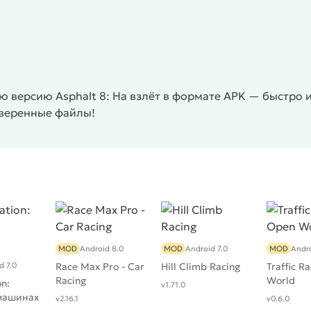
ветвлений.
Теперь упомянем два основных недостатка.
нии. В прошлой части игры можно было справиться
это крайне сложно. Соперники располагают более
. Разработчики явно подталкивают геймера или к
ых заездах. Вторая негативная черта – слабая
риложение заметно притормаживает, демонстрируя
 версию Asphalt 8: На взлёт в формате APK — быстро и
достаток исправили с выходом множества обновлений.
оверенные файлы!
остойным продолжением известной игровой серии.
MOD
Android 8.0
MOD
Android 7.0
MOD
Andro
d 7.0
Race Max Pro - Car
Hill Climb Racing
Traffic R
Racing
World
on:
v1.71.0
машинах
v2.16.1
v0.6.0