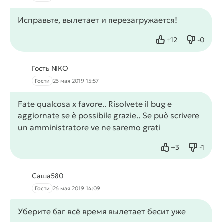
Исправьте, вылетает и перезагружается!
+
12
-
0
Нравится
Не нрав
Гость NIKO
Гости
26 мая 2019 15:57
Fate qualcosa x favore.. Risolvete il bug e
aggiornate se è possibile grazie.. Se può scrivere
un amministratore ve ne saremo grati
+
3
-
1
Нравится
Не нра
Саша580
Гости
26 мая 2019 14:09
Уберите баг всё время вылетает бесит уже