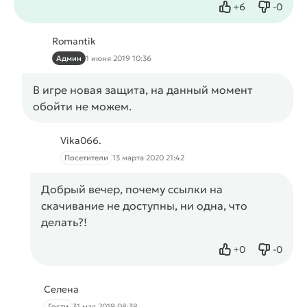
+
6
-
0
Нравится
Не нрав
Romantik
Админ
1 июня 2019 10:36
В игре новая защита, на данный момент
обойти не можем.
Vika066.
Посетители
13 марта 2020 21:42
Добрый вечер, почему ссылки на
скачивание не доступны, ни одна, что
делать?!
+
0
-
0
Нравится
Не нрав
Селена
Гости
31 мая 2019 08:38