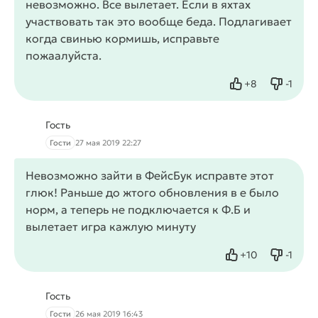
невозможно. Все вылетает. Если в яхтах
участвовать так это вообще беда. Подлагивает
когда свинью кормишь, исправьте
пожаалуйста.
+
8
-
1
Нравится
Не нра
Гость
Гости
27 мая 2019 22:27
Невозможно зайти в ФейсБук исправте этот
глюк! Раньше до жтого обновления в е было
норм, а теперь не подключается к Ф.Б и
вылетает игра кажлую минуту
+
10
-
1
Нравится
Не нра
Гость
Гости
26 мая 2019 16:43