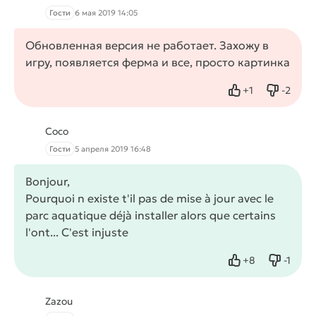
Гости
6 мая 2019 14:05
Обновленная версия не работает. Захожу в
игру, появляется ферма и все, просто картинка
+
1
-
2
Нравится
Не нрав
Coco
Гости
5 апреля 2019 16:48
Bonjour,
Pourquoi n existe t'il pas de mise à jour avec le
parc aquatique déjà installer alors que certains
l'ont... C'est injuste
+
8
-
1
Нравится
Не нра
Zazou