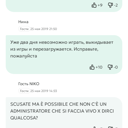
+
9
-
2
Нравится
Не нрав
Нина
Гости
25 мая 2019 21:50
Уже два дня невозможно играть, выкидывает
из игры и перезагружается. Исправьте,
пожалуйста
+
10
-
0
Нравится
Не нрав
Гость NIKO
Гости
25 мая 2019 14:53
SCUSATE MA È POSSIBILE CHE NON C'È UN
ADMINISTRATORE CHE SI FACCIA VIVO X DIRCI
QUALCOSA?