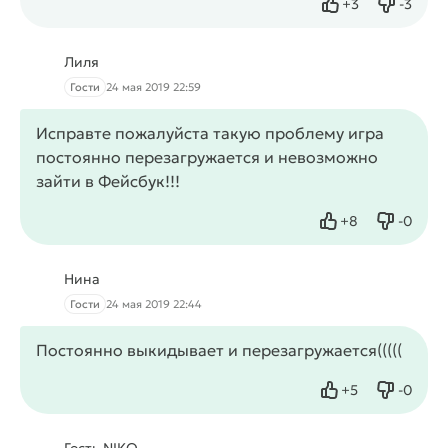
+
3
-
3
Нравится
Не нрав
Лиля
Гости
24 мая 2019 22:59
Исправте пожалуйста такую проблему игра
постоянно перезагружается и невозможно
зайти в Фейсбук!!!
+
8
-
0
Нравится
Не нрав
Нина
Гости
24 мая 2019 22:44
Постоянно выкидывает и перезагружается(((((
+
5
-
0
Нравится
Не нрав