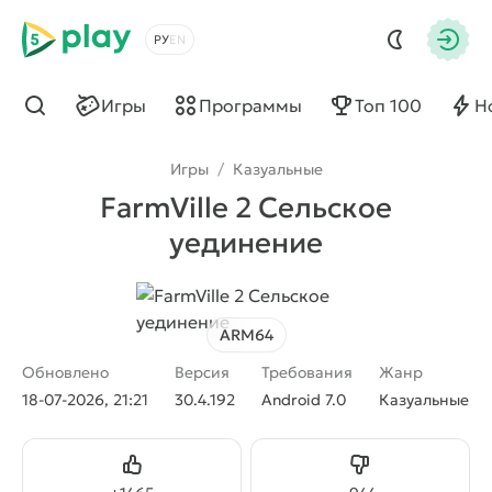
5play
Выбрать язык
Авто
Игры
Программы
Топ 100
Н
Найти
Игры
/
Казуальные
FarmVille 2 Cельское
уединение
ARM64
Обновлено
Версия
Требования
Жанр
18-07-2026, 21:21
30.4.192
Android 7.0
Казуальные
Нравится
Не нравится