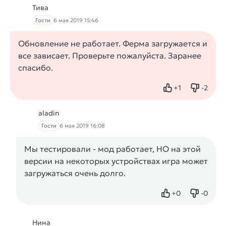
Тива
Гости
6 мая 2019 15:46
Обновление не работает. Ферма загружается и
все зависает. Проверьте пожалуйста. Заранее
спасибо.
+
1
-
2
Нравится
Не нрав
aladin
Гости
6 мая 2019 16:08
Мы тестировали - мод работает, НО на этой
версии на некоторых устройствах игра может
загружаться очень долго.
+
0
-
0
Нравится
Не нрав
Нина