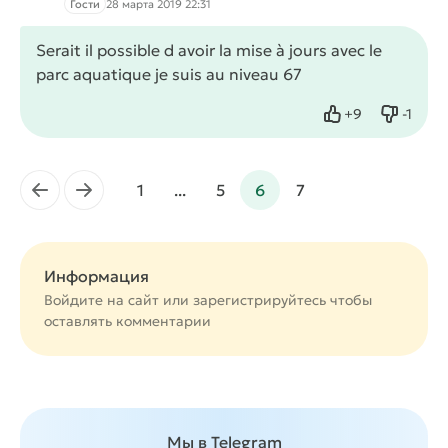
Гости
28 марта 2019 22:31
Serait il possible d avoir la mise à jours avec le
parc aquatique je suis au niveau 67
+
9
-
1
Нравится
Не нра
←
→
1
...
5
6
7
Информация
Войдите на сайт или
зарегистрируйтесь
чтобы
оставлять комментарии
Мы в Telegram