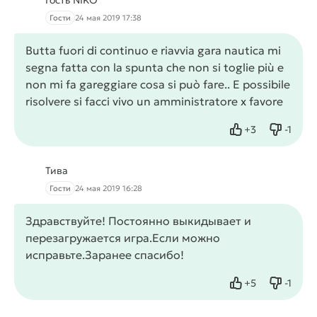
Гость NIKO
Гости
24 мая 2019 17:38
Butta fuori di continuo e riavvia gara nautica mi
segna fatta con la spunta che non si toglie più e
non mi fa gareggiare cosa si può fare.. E possibile
risolvere si facci vivo un amministratore x favore
+
3
-
1
Нравится
Не нра
Тива
Гости
24 мая 2019 16:28
Здравствуйте! Постоянно выкидывает и
перезагружается игра.Если можно
исправьте.Заранее спасибо!
+
5
-
1
Нравится
Не нра