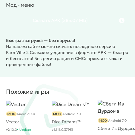
фермерский союз и торговать со своими друзьями.
Мод - меню
Скачать
APK
(285.07 Mb)
Быстрая загрузка — без вирусов!
На нашем сайте можно скачать последнюю версию
FarmVille 2 Cельское уединение в формате APK — быстро
и бесплатно! Без регистрации и СМС: прямая ссылка и
проверенные файлы!
Похожие игры
MOD
Android 7.0
MOD
Android 7.0
MOD
Android 7.0
Vector
Dice Dreams™️
Сбеги Из Дурдом
v2.10.0
Update
v1.111.0.37951