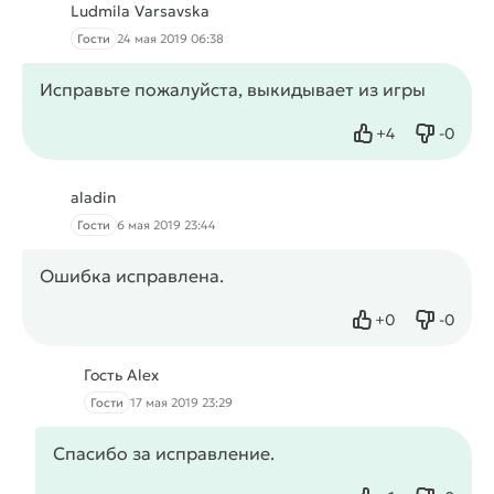
Ludmila Varsavska
Гости
24 мая 2019 06:38
Исправьте пожалуйста, выкидывает из игры
+
4
-
0
Нравится
Не нрав
aladin
Гости
6 мая 2019 23:44
Ошибка исправлена.
+
0
-
0
Нравится
Не нрав
Гость Alex
Гости
17 мая 2019 23:29
Спасибо за исправление.