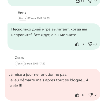
+
1
-
0
Нравится
Не нрав
Нина
Гости
27 мая 2019 18:35
Несколько дней игра вылетает, когда вы
исправите? Все ждут, а вы молчите
+
3
-
0
Нравится
Не нрав
Zazou
Гости
6 мая 2019 17:52
La mise à jour ne fonctionne pas.
Le jeu démarre mais après tout se bloque... À
l'aide !!!
+
0
-
2
Нравится
Не нрав