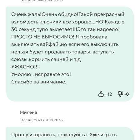
Очень жаль!Очень обидно!Такой прекрасный
взлом,есть ключики все хорошо...НО!Каждые
30 секунд тупо вылетает!!!Это так надоело!
ПРОСТО НЕ ВЫНОСИМО! Я пробовала
выключать вайфай ,но если его выключить
нельзя будет продавать товары, вступать
союзы,кормить свиней и т.д
УЖАСНО!!!
Умоляю , исправьте это!
Спасибо за внимание.
+
12
-
0
Нравится
Не нрав
Милена
Гости
29 мая 2019 20:53
Прошу исправить, пожалуйста. Уже играть